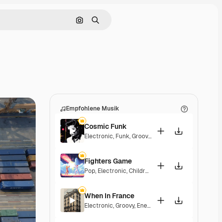
Nach Bild suchen
Suchen
Empfohlene Musik
Cosmic Funk
Electronic
,
Funk
,
Groovy
,
Energetic
Fighters Game
Pop
,
Electronic
,
Children
,
Synthwave
,
Epic
,
Energe
When In France
Electronic
,
Groovy
,
Energetic
,
Playful
,
Exciting