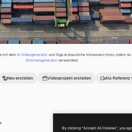
os mit dem
KI-Videogenerator
und füge erstaunliche Voiceovers hinzu, indem d
Stimmengenerator
verwendest
Neu erstellen
Videoprojekt erstellen
Als Referenz
h
Premium
Premium
By clicking “Accept All Cookies”, you ag