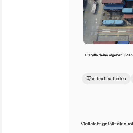
Erstelle deine eigenen Vide
Video bearbeiten
Vielleicht gefällt dir auc
Premium
Premium