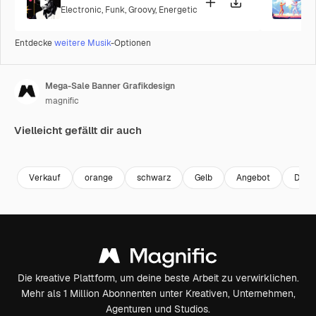
Electronic
,
Funk
,
Groovy
,
Energetic
P
Entdecke
weitere Musik
-Optionen
Mega-Sale Banner Grafikdesign
magnific
Vielleicht gefällt dir auch
Verkauf
orange
schwarz
Gelb
Angebot
Deal
Die kreative Plattform, um deine beste Arbeit zu verwirklichen.
Mehr als 1 Million Abonnenten unter Kreativen, Unternehmen,
Agenturen und Studios.