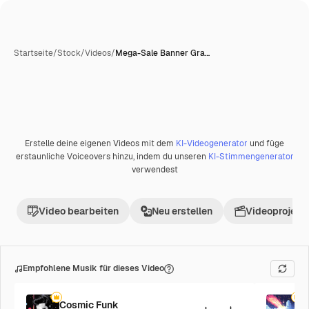
Startseite
/
Stock
/
Videos
/
Mega-Sale Banner Gra…
Erstelle deine eigenen Videos mit dem
KI-Videogenerator
und füge
erstaunliche Voiceovers hinzu, indem du unseren
KI-Stimmengenerator
verwendest
Video bearbeiten
Neu erstellen
Videoprojekt 
Empfohlene Musik für dieses Video
Cosmic Funk
F