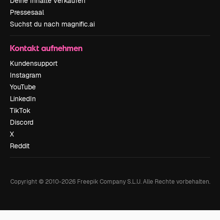
Deine Inhalte verkaufen
Pressesaal
Suchst du nach magnific.ai
Kontakt aufnehmen
Kundensupport
Instagram
YouTube
LinkedIn
TikTok
Discord
X
Reddit
Copyright © 2010-
2026
Freepik Company S.L.U.
Alle Rechte vorbehalten
.