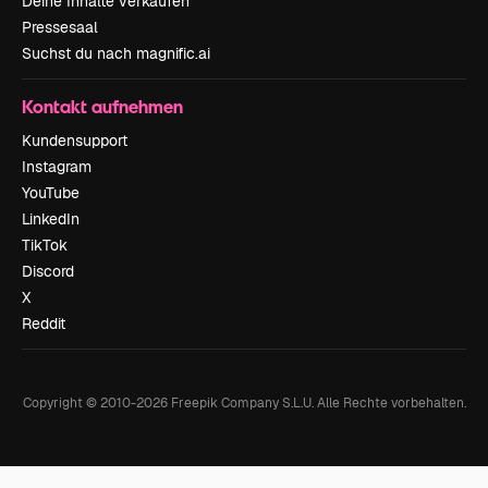
Deine Inhalte verkaufen
Pressesaal
Suchst du nach magnific.ai
Kontakt aufnehmen
Kundensupport
Instagram
YouTube
LinkedIn
TikTok
Discord
X
Reddit
Copyright © 2010-
2026
Freepik Company S.L.U.
Alle Rechte vorbehalten
.