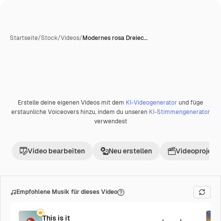
Startseite
/
Stock
/
Videos
/
Modernes rosa Dreiec…
Erstelle deine eigenen Videos mit dem
KI-Videogenerator
und füge
erstaunliche Voiceovers hinzu, indem du unseren
KI-Stimmengenerator
verwendest
Video bearbeiten
Neu erstellen
Videoprojekt 
Empfohlene Musik für dieses Video
This is it