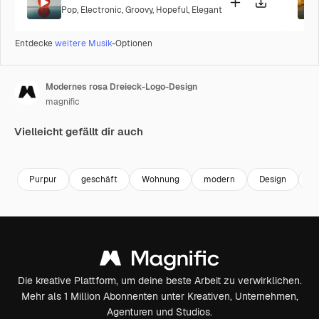
Pop
,
Electronic
,
Groovy
,
Hopeful
,
Elegant
Entdecke
weitere Musik
-Optionen
Modernes rosa Dreieck-Logo-Design
magnific
Vielleicht gefällt dir auch
Premium
Premium
Purpur
geschäft
Wohnung
modern
Design
ab
Die kreative Plattform, um deine beste Arbeit zu verwirklichen.
Mehr als 1 Million Abonnenten unter Kreativen, Unternehmen,
Agenturen und Studios.