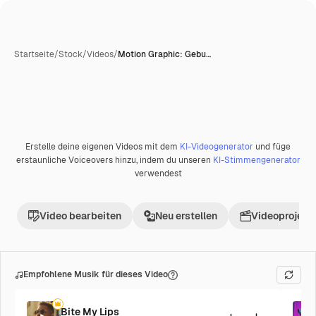
Startseite
/
Stock
/
Videos
/
Motion Graphic: Gebu…
Erstelle deine eigenen Videos mit dem
KI-Videogenerator
und füge
erstaunliche Voiceovers hinzu, indem du unseren
KI-Stimmengenerator
verwendest
Video bearbeiten
Neu erstellen
Videoprojekt 
Empfohlene Musik für dieses Video
Bite My Lips