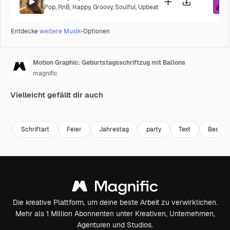
Pop
,
RnB
,
Happy
,
Groovy
,
Soulful
,
Upbeat
Entdecke
weitere Musik
-Optionen
Motion Graphic: Geburtstagsschriftzug mit Ballons
magnific
Vielleicht gefällt dir auch
Schriftart
Feier
Jahrestag
party
Text
Beschri
Die kreative Plattform, um deine beste Arbeit zu verwirklichen.
Mehr als 1 Million Abonnenten unter Kreativen, Unternehmen,
Agenturen und Studios.