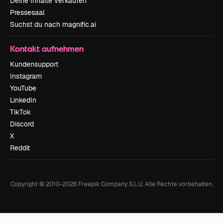
Deine Inhalte verkaufen
Pressesaal
Suchst du nach magnific.ai
Kontakt aufnehmen
Kundensupport
Instagram
YouTube
LinkedIn
TikTok
Discord
X
Reddit
Copyright © 2010-
2026
Freepik Company S.L.U.
Alle Rechte vorbehalten
.