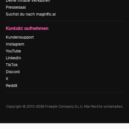
Deine Inhalte verkaufen
Pressesaal
Suchst du nach magnific.ai
Kontakt aufnehmen
Kundensupport
Instagram
YouTube
LinkedIn
TikTok
Discord
X
Reddit
Copyright © 2010-
2026
Freepik Company S.L.U.
Alle Rechte vorbehalten
.