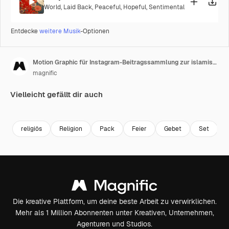
World
,
Laid Back
,
Peaceful
,
Hopeful
,
Sentimental
Entdecke
weitere Musik
-Optionen
Motion Graphic für Instagram-Beitragssammlung zur islamischen Ramadan-Feier
magnific
Vielleicht gefällt dir auch
Premium
Premium
religiös
Religion
Pack
Feier
Gebet
Set
Die kreative Plattform, um deine beste Arbeit zu verwirklichen.
Mehr als 1 Million Abonnenten unter Kreativen, Unternehmen,
Agenturen und Studios.