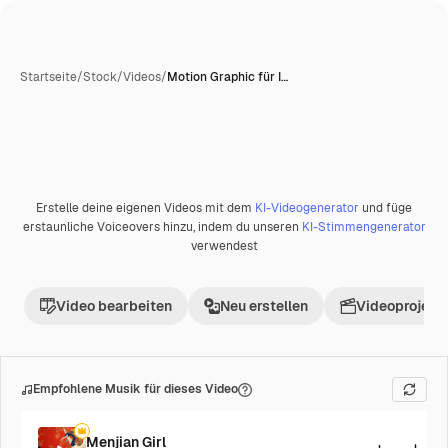
Startseite
/
Stock
/
Videos
/
Motion Graphic für I…
Erstelle deine eigenen Videos mit dem
KI-Videogenerator
und füge
erstaunliche Voiceovers hinzu, indem du unseren
KI-Stimmengenerator
verwendest
Video bearbeiten
Neu erstellen
Videoprojekt 
Empfohlene Musik für dieses Video
Menjian Girl