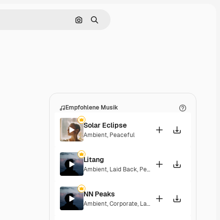
Nach Bild suchen
Suchen
Empfohlene Musik
Solar Eclipse
Ambient
,
Peaceful
Litang
Ambient
,
Laid Back
,
Peaceful
,
Hopeful
NN Peaks
Ambient
,
Corporate
,
Laid Back
,
Peaceful
,
Hopeful