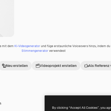
os mit dem
KI-Videogenerator
und füge erstaunliche Voiceovers hinzu, indem d
Stimmengenerator
verwendest
Neu erstellen
Videoprojekt erstellen
Als Referenz
h
Premium
Premium
By clicking “Accept All Cookies”, you ag