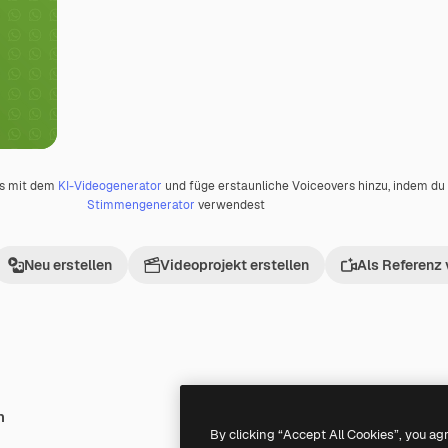
os mit dem
KI-Videogenerator
und füge erstaunliche Voiceovers hinzu, indem d
Stimmengenerator
verwendest
Neu erstellen
Videoprojekt erstellen
Als Referenz
h
By clicking “Accept All Cookies”, you ag