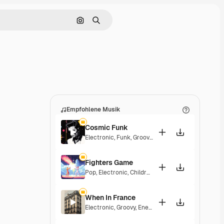
Nach Bild suchen
Suchen
Empfohlene Musik
Cosmic Funk
Electronic
,
Funk
,
Groovy
,
Energetic
Fighters Game
Pop
,
Electronic
,
Children
,
Synthwave
,
Epic
,
Energe
When In France
Electronic
,
Groovy
,
Energetic
,
Playful
,
Exciting