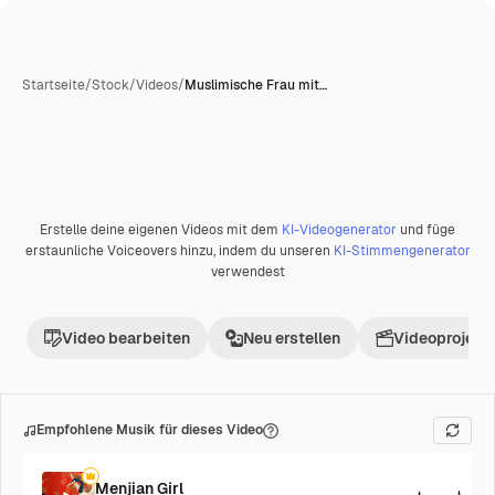
Startseite
/
Stock
/
Videos
/
Muslimische Frau mit…
Erstelle deine eigenen Videos mit dem
KI-Videogenerator
und füge
erstaunliche Voiceovers hinzu, indem du unseren
KI-Stimmengenerator
verwendest
Video bearbeiten
Neu erstellen
Videoprojekt 
Empfohlene Musik für dieses Video
Menjian Girl