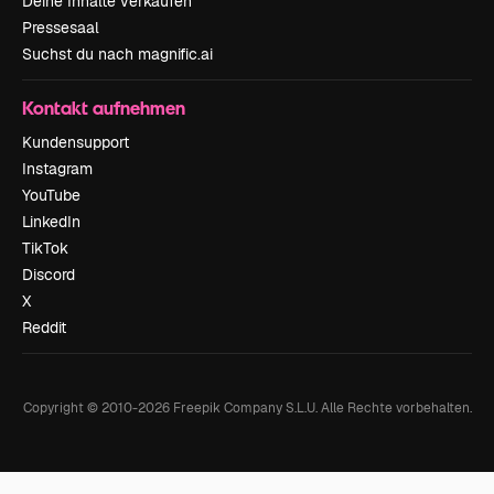
Deine Inhalte verkaufen
Pressesaal
Suchst du nach magnific.ai
Kontakt aufnehmen
Kundensupport
Instagram
YouTube
LinkedIn
TikTok
Discord
X
Reddit
Copyright © 2010-
2026
Freepik Company S.L.U.
Alle Rechte vorbehalten
.