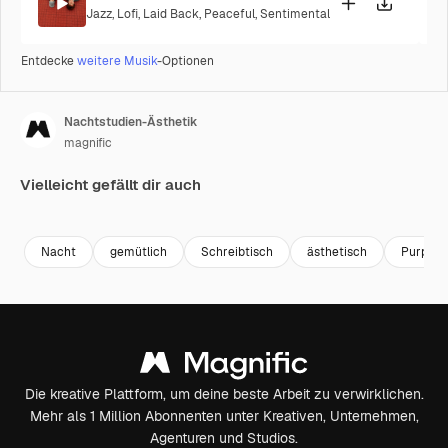
Jazz
,
Lofi
,
Laid Back
,
Peaceful
,
Sentimental
Entdecke
weitere Musik
-Optionen
Nachtstudien-Ästhetik
magnific
Vielleicht gefällt dir auch
Premium
Premium
Generiert v
Nacht
gemütlich
Schreibtisch
ästhetisch
Purpur
Die kreative Plattform, um deine beste Arbeit zu verwirklichen.
Mehr als 1 Million Abonnenten unter Kreativen, Unternehmen,
Agenturen und Studios.