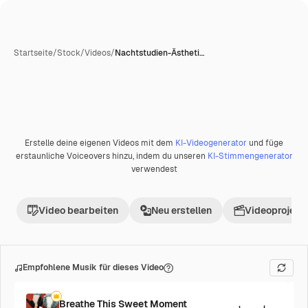
Startseite
/
Stock
/
Videos
/
Nachtstudien-Ästheti…
Erstelle deine eigenen Videos mit dem
KI-Videogenerator
und füge
erstaunliche Voiceovers hinzu, indem du unseren
KI-Stimmengenerator
verwendest
Video bearbeiten
Neu erstellen
Videoprojekt 
Empfohlene Musik für dieses Video
Breathe This Sweet Moment