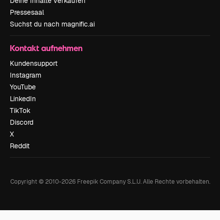
Deine Inhalte verkaufen
Pressesaal
Suchst du nach magnific.ai
Kontakt aufnehmen
Kundensupport
Instagram
YouTube
LinkedIn
TikTok
Discord
X
Reddit
Copyright © 2010-
2026
Freepik Company S.L.U.
Alle Rechte vorbehalten
.