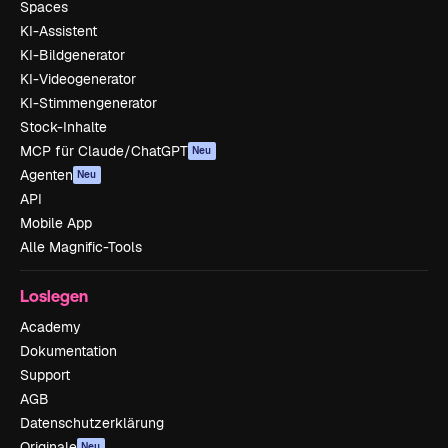
Spaces
KI-Assistent
KI-Bildgenerator
KI-Videogenerator
KI-Stimmengenerator
Stock-Inhalte
MCP für Claude/ChatGPT
Neu
Agenten
Neu
API
Mobile App
Alle Magnific-Tools
Loslegen
Academy
Dokumentation
Support
AGB
Datenschutzerklärung
Originale
Neu