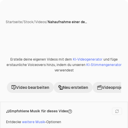
Startseite
/
Stock
/
Videos
/
Nahaufnahme einer de…
Erstelle deine eigenen Videos mit dem
KI-Videogenerator
und füge
erstaunliche Voiceovers hinzu, indem du unseren
KI-Stimmengenerator
verwendest
Video bearbeiten
Neu erstellen
Videoprojekt 
Empfohlene Musik für dieses Video
Entdecke
weitere Musik
-Optionen