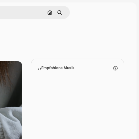
Nach Bild suchen
Suchen
Empfohlene Musik