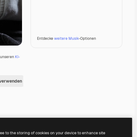
Entdecke
weitere Musik
-Optionen
u unseren
KI-
 verwenden
Premium
Premium
Premium
Premium
ree to the storing of cookies on your device to enhance site