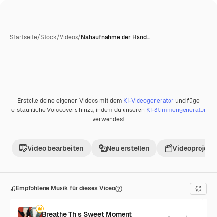
Startseite
/
Stock
/
Videos
/
Nahaufnahme der Händ…
Erstelle deine eigenen Videos mit dem
KI-Videogenerator
und füge
erstaunliche Voiceovers hinzu, indem du unseren
KI-Stimmengenerator
verwendest
Video bearbeiten
Neu erstellen
Videoprojekt 
Empfohlene Musik für dieses Video
Breathe This Sweet Moment