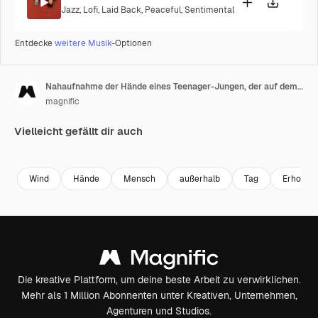
Jazz
,
Lofi
,
Laid Back
,
Peaceful
,
Sentimental
Entdecke
weitere Musik
-Optionen
Nahaufnahme der Hände eines Teenager-Jungen, der auf dem Berg ein Smartphone benutzt.
magnific
Vielleicht gefällt dir auch
Premium
Premium
Premium
Premium
Wind
Hände
Mensch
außerhalb
Tag
Erholung
Die kreative Plattform, um deine beste Arbeit zu verwirklichen.
Mehr als 1 Million Abonnenten unter Kreativen, Unternehmen,
Agenturen und Studios.