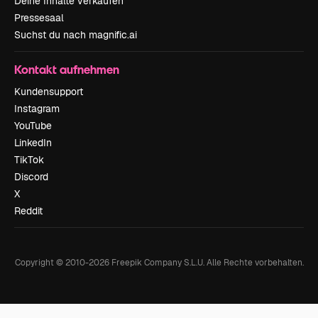
Deine Inhalte verkaufen
Pressesaal
Suchst du nach magnific.ai
Kontakt aufnehmen
Kundensupport
Instagram
YouTube
LinkedIn
TikTok
Discord
X
Reddit
Copyright © 2010-
2026
Freepik Company S.L.U.
Alle Rechte vorbehalten
.