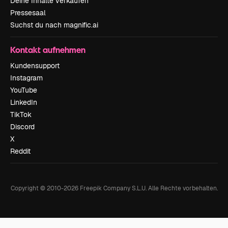
Deine Inhalte verkaufen
Pressesaal
Suchst du nach magnific.ai
Kontakt aufnehmen
Kundensupport
Instagram
YouTube
LinkedIn
TikTok
Discord
X
Reddit
Copyright © 2010-
2026
Freepik Company S.L.U.
Alle Rechte vorbehalten
.