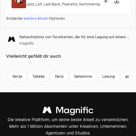
Jazz
,
Lofi
,
Laid Back
,
Peaceful
,
Sentimental
Entdecke
weitere Musik
-Optionen
Nahaufnahme von Tarotkarten, die für eine Legung auf einem Tisch mit Kerzen ausgelegt sind 6.
magnific
Vielleicht gefällt dir auch
Premium
Premium
Kerze
Tabelle
Deck
Geheimnis
Lesung
geisti
Die kreative Plattform, um deine beste Arbeit zu verwirklichen.
Mehr als 1 Million Abonnenten unter Kreativen, Unternehmen,
Agenturen und Studios.