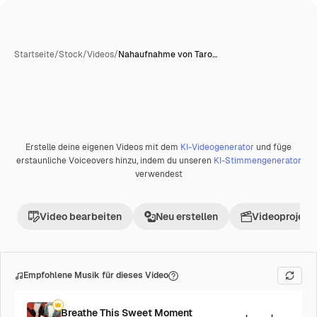
Startseite
/
Stock
/
Videos
/
Nahaufnahme von Taro…
Erstelle deine eigenen Videos mit dem
KI-Videogenerator
und füge
erstaunliche Voiceovers hinzu, indem du unseren
KI-Stimmengenerator
verwendest
Video bearbeiten
Neu erstellen
Videoprojekt 
Empfohlene Musik für dieses Video
Breathe This Sweet Moment