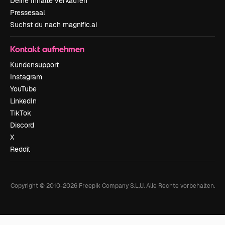
Deine Inhalte verkaufen
Pressesaal
Suchst du nach magnific.ai
Kontakt aufnehmen
Kundensupport
Instagram
YouTube
LinkedIn
TikTok
Discord
X
Reddit
Copyright © 2010-
2026
Freepik Company S.L.U.
Alle Rechte vorbehalten
.