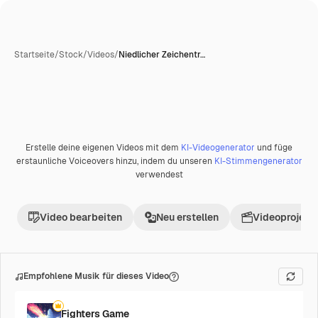
Startseite
/
Stock
/
Videos
/
Niedlicher Zeichentr…
Erstelle deine eigenen Videos mit dem
KI-Videogenerator
und füge
erstaunliche Voiceovers hinzu, indem du unseren
KI-Stimmengenerator
verwendest
Video bearbeiten
Neu erstellen
Videoprojekt 
Empfohlene Musik für dieses Video
Fighters Game