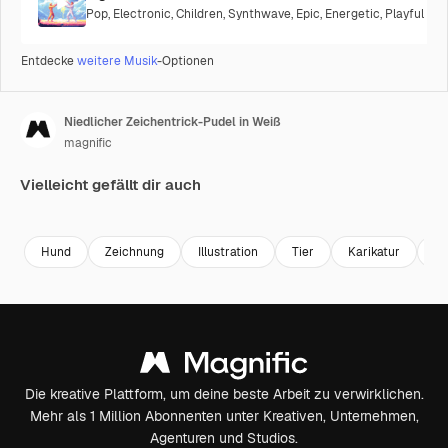
Pop
,
Electronic
,
Children
,
Synthwave
,
Epic
,
Energetic
,
Playful
Entdecke
weitere Musik
-Optionen
Niedlicher Zeichentrick-Pudel in Weiß
magnific
Vielleicht gefällt dir auch
Hund
Zeichnung
Illustration
Tier
Karikatur
ni
Die kreative Plattform, um deine beste Arbeit zu verwirklichen.
Mehr als 1 Million Abonnenten unter Kreativen, Unternehmen,
Agenturen und Studios.