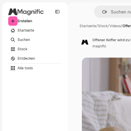
Erstellen
Startseite
/
Stock
/
Videos
/
Offen
Startseite
Suchen
Offener Koffer wird z
magnific
Stock
Entdecken
Alle tools