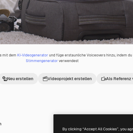
os mit dem
KI-Videogenerator
und füge erstaunliche Voiceovers hinzu, indem d
Stimmengenerator
verwendest
Neu erstellen
Videoprojekt erstellen
Als Referenz
h
By clicking “Accept All Cookies”, you ag