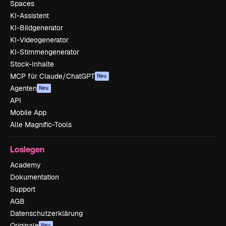
Spaces
KI-Assistent
KI-Bildgenerator
KI-Videogenerator
KI-Stimmengenerator
Stock-Inhalte
MCP für Claude/ChatGPT
Neu
Agenten
Neu
API
Mobile App
Alle Magnific-Tools
Loslegen
Academy
Dokumentation
Support
AGB
Datenschutzerklärung
Originale
Neu