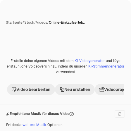
Startseite
/
Stock
/
Videos
/
Online-Einkaufserleb…
Erstelle deine eigenen Videos mit dem
KI-Videogenerator
und füge
erstaunliche Voiceovers hinzu, indem du unseren
KI-Stimmengenerator
verwendest
Video bearbeiten
Neu erstellen
Videoprojekt 
Empfohlene Musik für dieses Video
Entdecke
weitere Musik
-Optionen