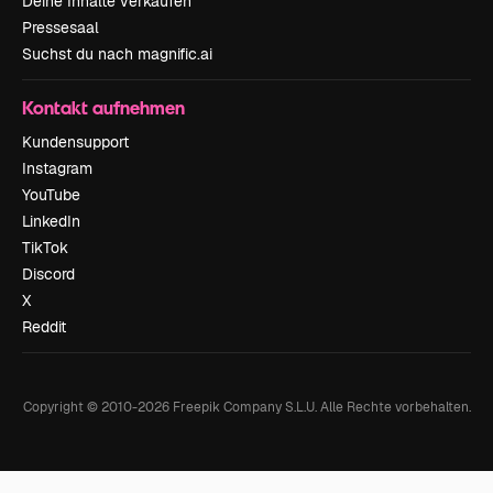
Deine Inhalte verkaufen
Pressesaal
Suchst du nach magnific.ai
Kontakt aufnehmen
Kundensupport
Instagram
YouTube
LinkedIn
TikTok
Discord
X
Reddit
Copyright © 2010-
2026
Freepik Company S.L.U.
Alle Rechte vorbehalten
.