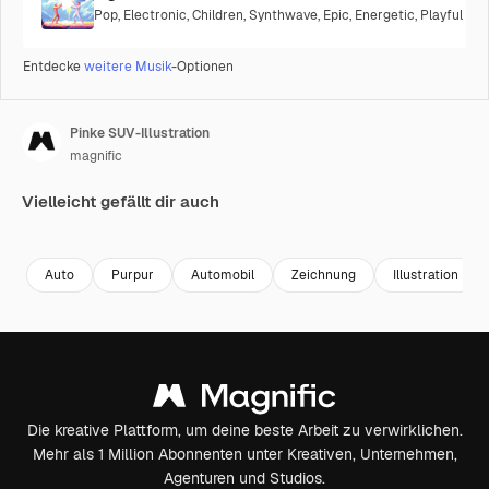
Pop
,
Electronic
,
Children
,
Synthwave
,
Epic
,
Energetic
,
Playful
Entdecke
weitere Musik
-Optionen
Pinke SUV-Illustration
magnific
Vielleicht gefällt dir auch
Premium
Premium
Premium
Premium
Auto
Purpur
Automobil
Zeichnung
Illustration
Die kreative Plattform, um deine beste Arbeit zu verwirklichen.
Mehr als 1 Million Abonnenten unter Kreativen, Unternehmen,
Agenturen und Studios.