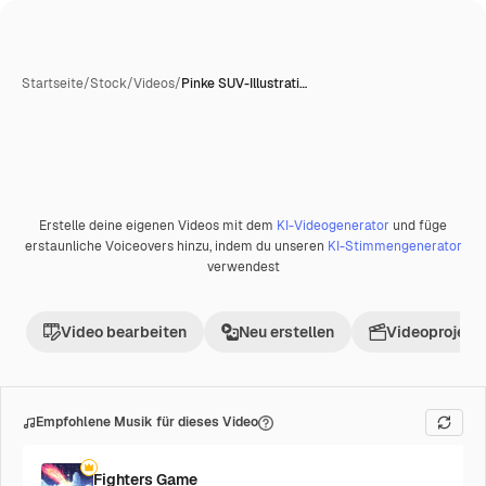
Startseite
/
Stock
/
Videos
/
Pinke SUV-Illustrati…
Erstelle deine eigenen Videos mit dem
KI-Videogenerator
und füge
erstaunliche Voiceovers hinzu, indem du unseren
KI-Stimmengenerator
verwendest
Video bearbeiten
Neu erstellen
Videoprojekt 
Empfohlene Musik für dieses Video
Fighters Game