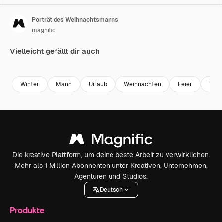
Porträt des Weihnachtsmanns
magnific
Vielleicht gefällt dir auch
Premium
Premium
Generiert von KI
Premium
Premium
Generiert v
Winter
Mann
Urlaub
Weihnachten
Feier
Tan
Die kreative Plattform, um deine beste Arbeit zu verwirklichen.
Mehr als 1 Million Abonnenten unter Kreativen, Unternehmen,
Agenturen und Studios.
Deutsch
Produkte