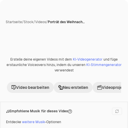
Startseite
/
Stock
/
Videos
/
Porträt des Weihnach…
Erstelle deine eigenen Videos mit dem
KI-Videogenerator
und füge
erstaunliche Voiceovers hinzu, indem du unseren
KI-Stimmengenerator
verwendest
Video bearbeiten
Neu erstellen
Videoprojekt 
Empfohlene Musik für dieses Video
Entdecke
weitere Musik
-Optionen