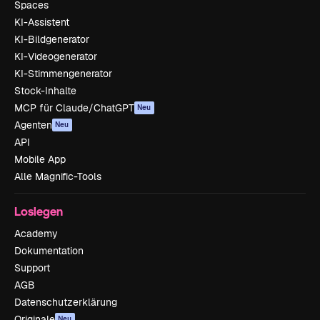
Spaces
KI-Assistent
KI-Bildgenerator
KI-Videogenerator
KI-Stimmengenerator
Stock-Inhalte
MCP für Claude/ChatGPT
Neu
Agenten
Neu
API
Mobile App
Alle Magnific-Tools
Loslegen
Academy
Dokumentation
Support
AGB
Datenschutzerklärung
Originale
Neu