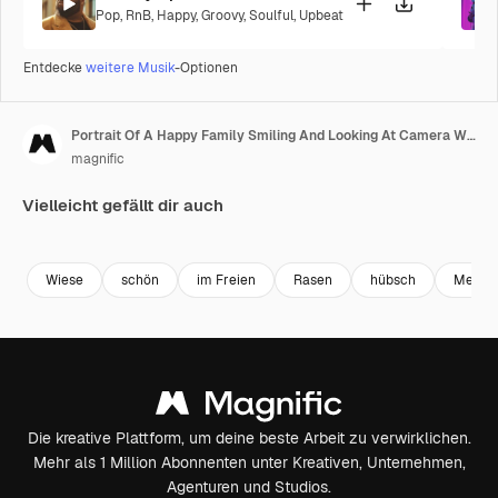
Pop
,
RnB
,
Happy
,
Groovy
,
Soulful
,
Upbeat
Entdecke
weitere Musik
-Optionen
Portrait Of A Happy Family Smiling And Looking At Camera While Spending Time Together In The Park 2
magnific
Vielleicht gefällt dir auch
Wiese
schön
im Freien
Rasen
hübsch
Mensc
Die kreative Plattform, um deine beste Arbeit zu verwirklichen.
Mehr als 1 Million Abonnenten unter Kreativen, Unternehmen,
Agenturen und Studios.