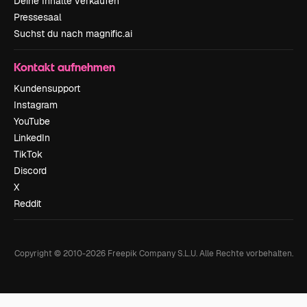
Deine Inhalte verkaufen
Pressesaal
Suchst du nach magnific.ai
Kontakt aufnehmen
Kundensupport
Instagram
YouTube
LinkedIn
TikTok
Discord
X
Reddit
Copyright © 2010-
2026
Freepik Company S.L.U.
Alle Rechte vorbehalten
.