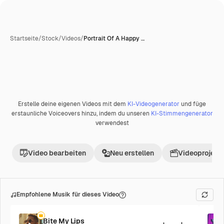
Startseite
/
Stock
/
Videos
/
Portrait Of A Happy …
Erstelle deine eigenen Videos mit dem
KI-Videogenerator
und füge
erstaunliche Voiceovers hinzu, indem du unseren
KI-Stimmengenerator
verwendest
Video bearbeiten
Neu erstellen
Videoprojekt 
Empfohlene Musik für dieses Video
Bite My Lips