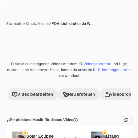
Startseite
/
Stock
/
Videos
/
POV: sich drehende W…
Erstelle deine eigenen Videos mit dem
KI-Videogenerator
und füge
erstaunliche Voiceovers hinzu, indem du unseren
KI-Stimmengenerator
verwendest
Video bearbeiten
Neu erstellen
Videoprojekt 
Empfohlene Musik für dieses Video
Solar Eclipse
Litang