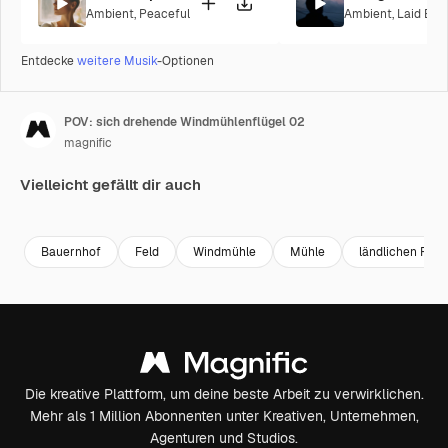
Ambient
,
Peaceful
Ambient
,
Laid Bac
Entdecke
weitere Musik
-Optionen
POV: sich drehende Windmühlenflügel 02
magnific
Vielleicht gefällt dir auch
Premium
Premium
Premium
Premium
Bauernhof
Feld
Windmühle
Mühle
ländlichen Rau
Die kreative Plattform, um deine beste Arbeit zu verwirklichen.
Mehr als 1 Million Abonnenten unter Kreativen, Unternehmen,
Agenturen und Studios.