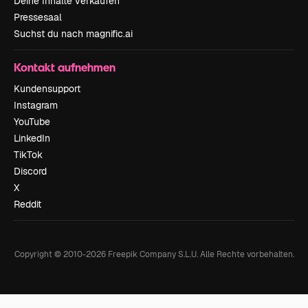
Deine Inhalte verkaufen
Pressesaal
Suchst du nach magnific.ai
Kontakt aufnehmen
Kundensupport
Instagram
YouTube
LinkedIn
TikTok
Discord
X
Reddit
Copyright © 2010-
2026
Freepik Company S.L.U.
Alle Rechte vorbehalten
.