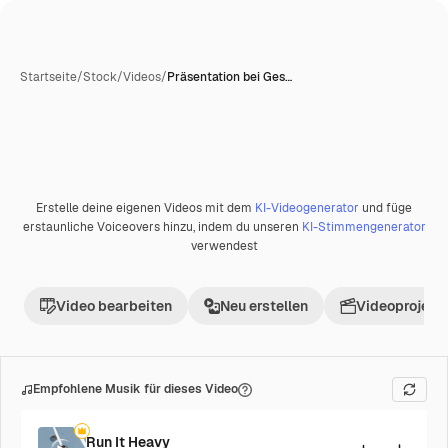
Startseite
/
Stock
/
Videos
/
Präsentation bei Ges…
Erstelle deine eigenen Videos mit dem
KI-Videogenerator
und füge
erstaunliche Voiceovers hinzu, indem du unseren
KI-Stimmengenerator
verwendest
Video bearbeiten
Neu erstellen
Videoprojekt 
Empfohlene Musik für dieses Video
Run It Heavy