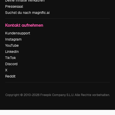
Deine Inhalte verkaufen
Pressesaal
Suchst du nach magnific.ai
Kontakt aufnehmen
Kundensupport
Instagram
YouTube
LinkedIn
TikTok
Discord
X
Reddit
Copyright © 2010-
2026
Freepik Company S.L.U.
Alle Rechte vorbehalten
.