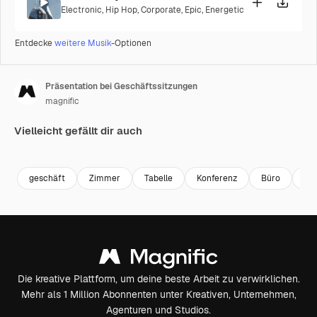
Electronic
,
Hip Hop
,
Corporate
,
Epic
,
Energetic
Entdecke
weitere Musik
-Optionen
Präsentation bei Geschäftssitzungen
magnific
Vielleicht gefällt dir auch
geschäft
Zimmer
Tabelle
Konferenz
Büro
Co
Die kreative Plattform, um deine beste Arbeit zu verwirklichen.
Mehr als 1 Million Abonnenten unter Kreativen, Unternehmen,
Agenturen und Studios.