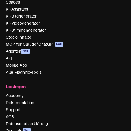
Spaces
KI-Assistent
KI-Bildgenerator
KI-Videogenerator
KI-Stimmengenerator
Stock-Inhalte
MCP für Claude/ChatGPT
Neu
Agenten
Neu
API
Mobile App
Alle Magnific-Tools
Loslegen
Academy
Dokumentation
Support
AGB
Datenschutzerklärung
Originale
Neu