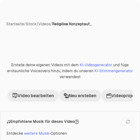
Startseite
/
Stock
/
Videos
/
Religiöse Konzeptauf…
Erstelle deine eigenen Videos mit dem
KI-Videogenerator
und füge
erstaunliche Voiceovers hinzu, indem du unseren
KI-Stimmengenerator
verwendest
Video bearbeiten
Neu erstellen
Videoprojekt 
Empfohlene Musik für dieses Video
Entdecke
weitere Musik
-Optionen