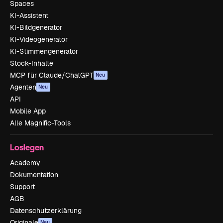
Spaces
KI-Assistent
KI-Bildgenerator
KI-Videogenerator
KI-Stimmengenerator
Stock-Inhalte
MCP für Claude/ChatGPT
Neu
Agenten
Neu
API
Mobile App
Alle Magnific-Tools
Loslegen
Academy
Dokumentation
Support
AGB
Datenschutzerklärung
Originale
Neu