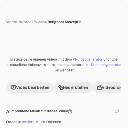
Startseite
/
Stock
/
Videos
/
Religiöses Konzeptfo…
Erstelle deine eigenen Videos mit dem
KI-Videogenerator
und füge
erstaunliche Voiceovers hinzu, indem du unseren
KI-Stimmengenerator
verwendest
Video bearbeiten
Neu erstellen
Videoprojekt 
Empfohlene Musik für dieses Video
Entdecke
weitere Musik
-Optionen