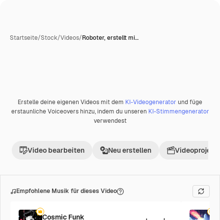
Startseite
/
Stock
/
Videos
/
Roboter, erstellt mi…
KI-generiert
Erstelle deine eigenen Videos mit dem
KI-Videogenerator
und füge
erstaunliche Voiceovers hinzu, indem du unseren
KI-Stimmengenerator
verwendest
Video bearbeiten
Neu erstellen
Videoprojekt 
Empfohlene Musik für dieses Video
Cosmic Funk
F