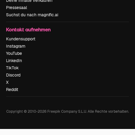
Deine Inhalte verkaufen
Pressesaal
Suchst du nach magnific.ai
Kontakt aufnehmen
Kundensupport
Instagram
YouTube
LinkedIn
TikTok
Discord
X
Reddit
Copyright © 2010-
2026
Freepik Company S.L.U.
Alle Rechte vorbehalten
.