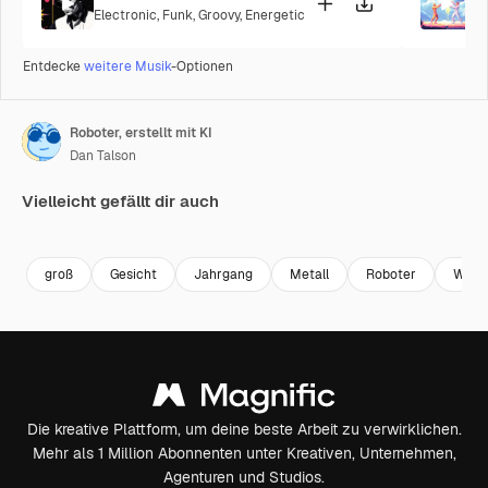
Electronic
,
Funk
,
Groovy
,
Energetic
P
Entdecke
weitere Musik
-Optionen
Roboter, erstellt mit KI
Dan Talson
Vielleicht gefällt dir auch
Premium
Premium
Generiert v
groß
Gesicht
Jahrgang
Metall
Roboter
Wiss
Die kreative Plattform, um deine beste Arbeit zu verwirklichen.
Mehr als 1 Million Abonnenten unter Kreativen, Unternehmen,
Agenturen und Studios.