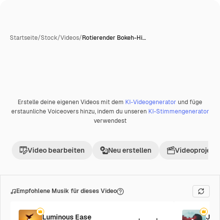
Startseite
/
Stock
/
Videos
/
Rotierender Bokeh-Hi…
Erstelle deine eigenen Videos mit dem
KI-Videogenerator
und füge
erstaunliche Voiceovers hinzu, indem du unseren
KI-Stimmengenerator
verwendest
Video bearbeiten
Neu erstellen
Videoprojekt 
Empfohlene Musik für dieses Video
Luminous Ease
Jaz