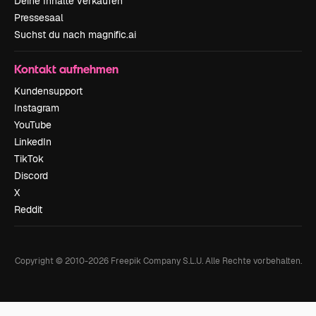
Deine Inhalte verkaufen
Pressesaal
Suchst du nach magnific.ai
Kontakt aufnehmen
Kundensupport
Instagram
YouTube
LinkedIn
TikTok
Discord
X
Reddit
Copyright © 2010-
2026
Freepik Company S.L.U.
Alle Rechte vorbehalten
.