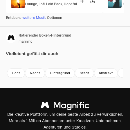
Lounge
,
Lofi
,
Laid Back
,
Hopeful
Jazz
Entdecke
weitere Musik
-Optionen
Rotierender Bokeh-Hintergrund
magnific
Vielleicht gefällt dir auch
Premium
Premium
Premium
Premium
Licht
Nacht
Hintergrund
Stadt
abstrakt
bele
Die kreative Plattform, um deine beste Arbeit zu verwirklichen.
Mehr als 1 Million Abonnenten unter Kreativen, Unternehmen,
Agenturen und Studios.