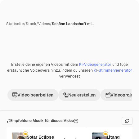
Startseite
/
Stock
/
Videos
/
Schöne Landschaft mi…
Erstelle deine eigenen Videos mit dem
KI-Videogenerator
und füge
erstaunliche Voiceovers hinzu, indem du unseren
KI-Stimmengenerator
verwendest
Video bearbeiten
Neu erstellen
Videoprojekt 
Empfohlene Musik für dieses Video
Solar Eclipse
Litang