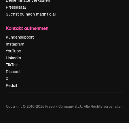
Deine Inhalte verkaufen
Pressesaal
Suchst du nach magnific.ai
Kontakt aufnehmen
Kundensupport
Instagram
YouTube
LinkedIn
TikTok
Discord
X
Reddit
Copyright © 2010-
2026
Freepik Company S.L.U.
Alle Rechte vorbehalten
.