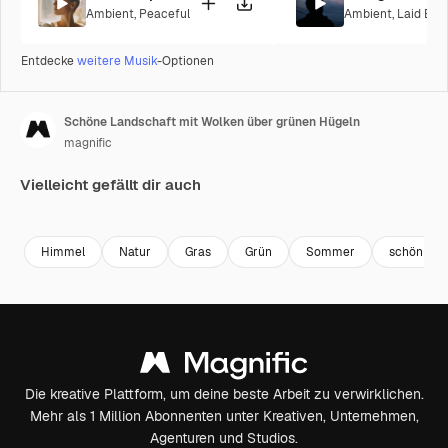
Ambient
,
Peaceful
Ambient
,
Laid Bac
Entdecke
weitere Musik
-Optionen
Schöne Landschaft mit Wolken über grünen Hügeln
magnific
Vielleicht gefällt dir auch
Premium
Premium
Premium
Premium
Himmel
Natur
Gras
Grün
Sommer
schön
Die kreative Plattform, um deine beste Arbeit zu verwirklichen.
Mehr als 1 Million Abonnenten unter Kreativen, Unternehmen,
Agenturen und Studios.