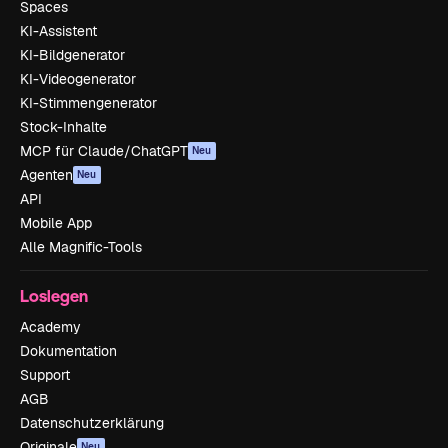
Spaces
KI-Assistent
KI-Bildgenerator
KI-Videogenerator
KI-Stimmengenerator
Stock-Inhalte
MCP für Claude/ChatGPT
Neu
Agenten
Neu
API
Mobile App
Alle Magnific-Tools
Loslegen
Academy
Dokumentation
Support
AGB
Datenschutzerklärung
Originale
Neu