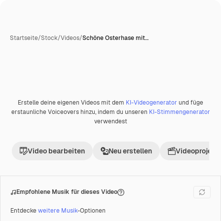
Startseite
/
Stock
/
Videos
/
Schöne Osterhase mit…
Erstelle deine eigenen Videos mit dem
KI-Videogenerator
und füge
erstaunliche Voiceovers hinzu, indem du unseren
KI-Stimmengenerator
verwendest
Video bearbeiten
Neu erstellen
Videoprojekt 
Empfohlene Musik für dieses Video
Entdecke
weitere Musik
-Optionen