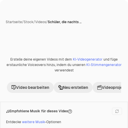
Startseite
/
Stock
/
Videos
/
Schüler, die nachts …
Erstelle deine eigenen Videos mit dem
KI-Videogenerator
und füge
erstaunliche Voiceovers hinzu, indem du unseren
KI-Stimmengenerator
verwendest
Video bearbeiten
Neu erstellen
Videoprojekt 
Empfohlene Musik für dieses Video
Entdecke
weitere Musik
-Optionen