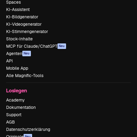
Spaces
KI-Assistent
KI-Bildgenerator
KI-Videogenerator
KI-Stimmengenerator
Stock-Inhalte
MCP für Claude/ChatGPT
Neu
Agenten
Neu
API
Mobile App
Alle Magnific-Tools
Loslegen
Academy
Dokumentation
Support
AGB
Datenschutzerklärung
Originale
Neu