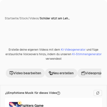
Startseite
/
Stock
/
Videos
/
Schüler sitzt am Leh…
Erstelle deine eigenen Videos mit dem
KI-Videogenerator
und füge
erstaunliche Voiceovers hinzu, indem du unseren
KI-Stimmengenerator
verwendest
Video bearbeiten
Neu erstellen
Videoprojekt 
Empfohlene Musik für dieses Video
Fighters Game