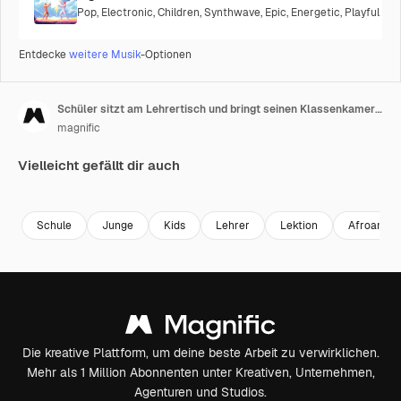
Pop
,
Electronic
,
Children
,
Synthwave
,
Epic
,
Energetic
,
Playful
Entdecke
weitere Musik
-Optionen
Schüler sitzt am Lehrertisch und bringt seinen Klassenkameraden im Englischunterricht die Buchstaben bei.
magnific
Vielleicht gefällt dir auch
Schule
Junge
Kids
Lehrer
Lektion
Afroameri
Die kreative Plattform, um deine beste Arbeit zu verwirklichen.
Mehr als 1 Million Abonnenten unter Kreativen, Unternehmen,
Agenturen und Studios.