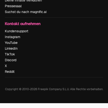
Deine Inhalte verkaufen
Pressesaal
Suchst du nach magnific.ai
Kontakt aufnehmen
Kundensupport
Instagram
YouTube
LinkedIn
TikTok
Discord
X
Reddit
Copyright © 2010-
2026
Freepik Company S.L.U.
Alle Rechte vorbehalten
.