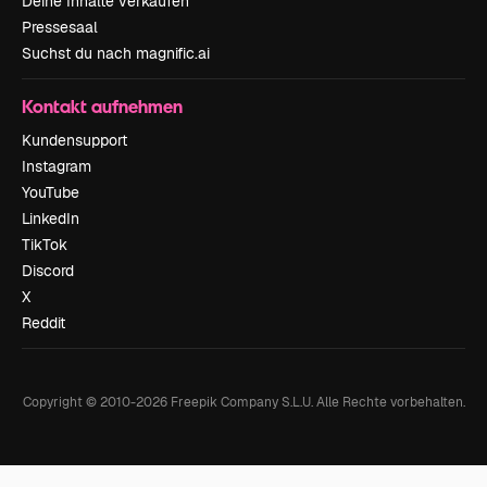
Deine Inhalte verkaufen
Pressesaal
Suchst du nach magnific.ai
Kontakt aufnehmen
Kundensupport
Instagram
YouTube
LinkedIn
TikTok
Discord
X
Reddit
Copyright © 2010-
2026
Freepik Company S.L.U.
Alle Rechte vorbehalten
.