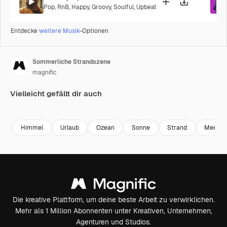
Pop
,
RnB
,
Happy
,
Groovy
,
Soulful
,
Upbeat
Entdecke
weitere Musik
-Optionen
Sommerliche Strandszene
magnific
Vielleicht gefällt dir auch
Himmel
Urlaub
Ozean
Sonne
Strand
Meer
Die kreative Plattform, um deine beste Arbeit zu verwirklichen.
Mehr als 1 Million Abonnenten unter Kreativen, Unternehmen,
Agenturen und Studios.