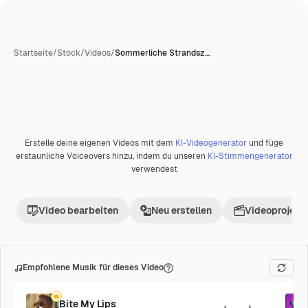
Startseite
/
Stock
/
Videos
/
Sommerliche Strandsz…
Erstelle deine eigenen Videos mit dem
KI-Videogenerator
und füge
erstaunliche Voiceovers hinzu, indem du unseren
KI-Stimmengenerator
verwendest
Video bearbeiten
Neu erstellen
Videoprojekt 
Empfohlene Musik für dieses Video
Bite My Lips