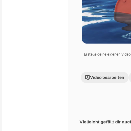
Erstelle deine eigenen Vide
Video bearbeiten
Vielleicht gefällt dir auc
Premium
Premium