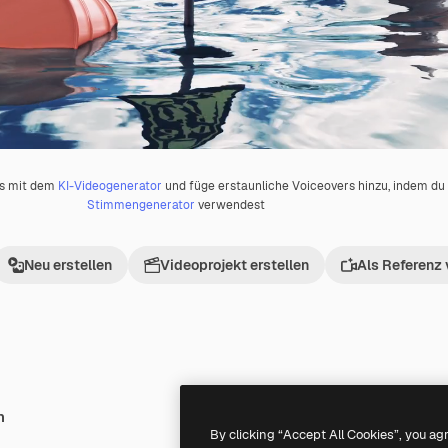
os mit dem
KI-Videogenerator
und füge erstaunliche Voiceovers hinzu, indem d
Stimmengenerator
verwendest
Neu erstellen
Videoprojekt erstellen
Als Referenz
h
Premium
Premium
By clicking “Accept All Cookies”, you ag