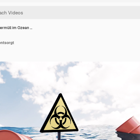
ermüll im Ozean …
entsorgt