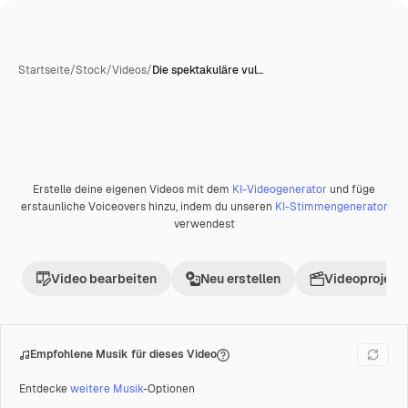
Startseite
/
Stock
/
Videos
/
Die spektakuläre vul…
Erstelle deine eigenen Videos mit dem
KI-Videogenerator
und füge
erstaunliche Voiceovers hinzu, indem du unseren
KI-Stimmengenerator
verwendest
Video bearbeiten
Neu erstellen
Videoprojekt 
Empfohlene Musik für dieses Video
Entdecke
weitere Musik
-Optionen