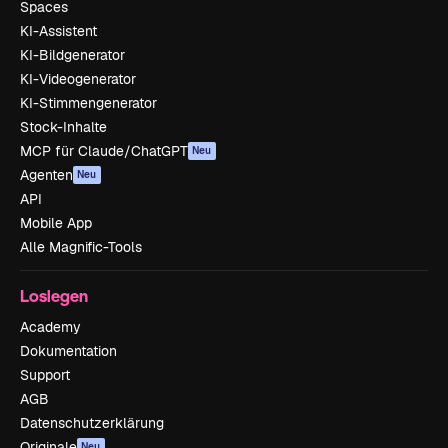
Spaces
KI-Assistent
KI-Bildgenerator
KI-Videogenerator
KI-Stimmengenerator
Stock-Inhalte
MCP für Claude/ChatGPT
Neu
Agenten
Neu
API
Mobile App
Alle Magnific-Tools
Loslegen
Academy
Dokumentation
Support
AGB
Datenschutzerklärung
Originale
Neu