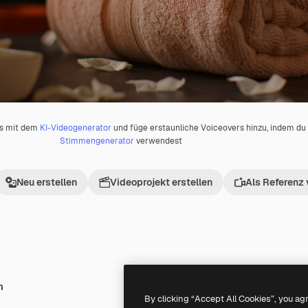
os mit dem
KI-Videogenerator
und füge erstaunliche Voiceovers hinzu, indem d
Stimmengenerator
verwendest
Neu erstellen
Videoprojekt erstellen
Als Referenz
h
By clicking “Accept All Cookies”, you ag