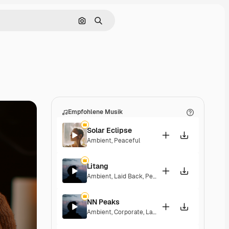
Nach Bild suchen
Suchen
Empfohlene Musik
Solar Eclipse
Ambient
,
Peaceful
Litang
Ambient
,
Laid Back
,
Peaceful
,
Hopeful
NN Peaks
Ambient
,
Corporate
,
Laid Back
,
Peaceful
,
Hopeful