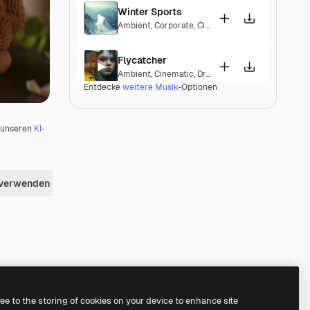
Winter Sports
Ambient
,
Corporate
,
Cinematic
,
Peaceful
,
Hopeful
Flycatcher
Ambient
,
Cinematic
,
Dramatic
,
Peaceful
Entdecke
weitere Musik
-Optionen
Vostoc
Ambient
,
Cinematic
,
Dramatic
,
Laid Back
,
Peacefu
u unseren
KI-
Mirage Lounge
Lounge
,
Ambient
,
Laid Back
,
Peaceful
 verwenden
Valleys And Peaks
Ambient
,
Peaceful
,
Hopeful
,
Melancholic
,
Elegant
Radiant Peace
Electronic
,
Ambient
,
Happy
,
Peaceful
ree to the storing of cookies on your device to enhance site