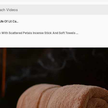
 Life Of Lit Ca…
Still Life Of Lit Candles With Scattered Petals Incense Stick And Soft Towels Against Dark Background As Part Of Relaxing Spa Day Decor 1