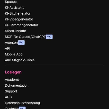
Spaces
KI-Assistent
KI-Bildgenerator
KI-Videogenerator
KI-Stimmengenerator
Stock-Inhalte
MCP für Claude/ChatGPT
Neu
Agenten
Neu
API
Mobile App
Alle Magnific-Tools
Loslegen
Academy
Dokumentation
Support
AGB
Datenschutzerklärung
Originale
Neu