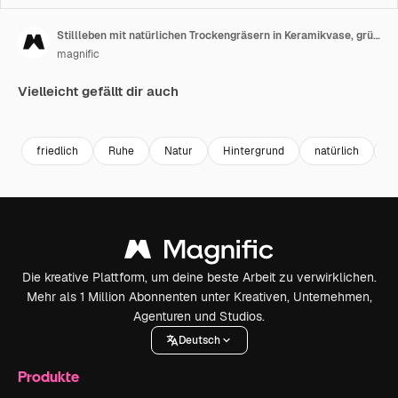
Stillleben mit natürlichen Trockengräsern in Keramikvase, grüner Pflanze und weichen Handtüchern als Teil der entspannenden Spa-Dekoration
magnific
Vielleicht gefällt dir auch
Premium
Premium
Generiert v
friedlich
Ruhe
Natur
Hintergrund
natürlich
e
Die kreative Plattform, um deine beste Arbeit zu verwirklichen.
Mehr als 1 Million Abonnenten unter Kreativen, Unternehmen,
Agenturen und Studios.
Deutsch
Produkte