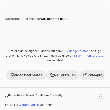
Startseite
/
Stock
/
Videos
/
Stillleben mit natür…
Erstelle deine eigenen Videos mit dem
KI-Videogenerator
und füge
erstaunliche Voiceovers hinzu, indem du unseren
KI-Stimmengenerator
verwendest
Video bearbeiten
Neu erstellen
Videoprojekt 
Empfohlene Musik für dieses Video
Entdecke
weitere Musik
-Optionen