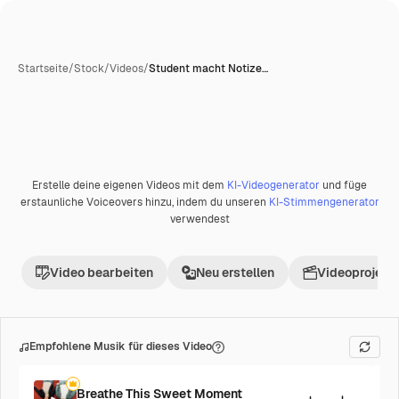
Startseite
/
Stock
/
Videos
/
Student macht Notize…
Erstelle deine eigenen Videos mit dem
KI-Videogenerator
und füge
erstaunliche Voiceovers hinzu, indem du unseren
KI-Stimmengenerator
verwendest
Video bearbeiten
Neu erstellen
Videoprojekt 
Empfohlene Musik für dieses Video
Breathe This Sweet Moment