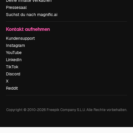
Deine Inhalte verkaufen
Pressesaal
Suchst du nach magnific.ai
Kontakt aufnehmen
Kundensupport
Instagram
YouTube
LinkedIn
TikTok
Discord
X
Reddit
Copyright © 2010-
2026
Freepik Company S.L.U.
Alle Rechte vorbehalten
.