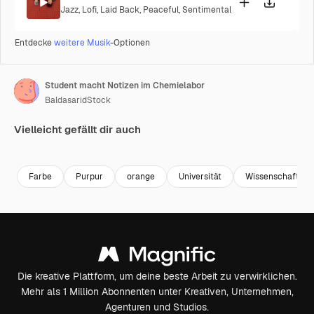
Jazz
,
Lofi
,
Laid Back
,
Peaceful
,
Sentimental
Entdecke
weitere Musik
-Optionen
Student macht Notizen im Chemielabor
BaldasaridStock
Vielleicht gefällt dir auch
Premium
Premium
Generiert von KI
Premium
Premium
Farbe
Purpur
orange
Universität
Wissenschaft
Die kreative Plattform, um deine beste Arbeit zu verwirklichen.
Mehr als 1 Million Abonnenten unter Kreativen, Unternehmen,
Agenturen und Studios.