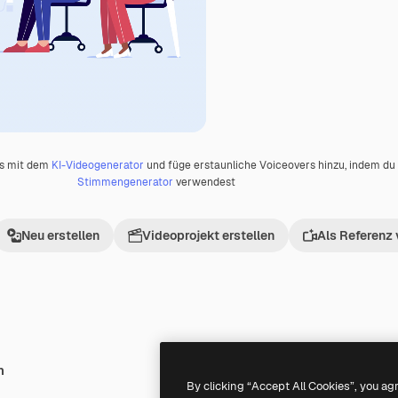
os mit dem
KI-Videogenerator
und füge erstaunliche Voiceovers hinzu, indem d
Stimmengenerator
verwendest
Neu erstellen
Videoprojekt erstellen
Als Referenz
h
Premium
Premium
Generiert von KI
By clicking “Accept All Cookies”, you ag