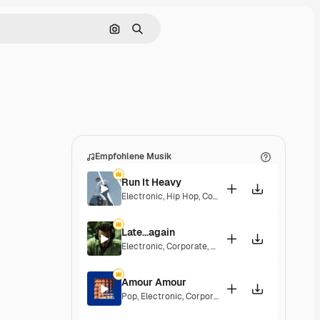
Nach Bild suchen
Suchen
Empfohlene Musik
Run It Heavy
Electronic
,
Hip Hop
,
Corporate
,
Epic
,
Energetic
Late...again
Electronic
,
Corporate
,
Energetic
,
Hopeful
Amour Amour
Pop
,
Electronic
,
Corporate
,
Groovy
,
Energetic