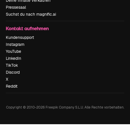
Deine Inhalte verkaufen
Pressesaal
Suchst du nach magnific.ai
Kontakt aufnehmen
Kundensupport
Instagram
YouTube
LinkedIn
TikTok
Discord
X
Reddit
Copyright © 2010-
2026
Freepik Company S.L.U.
Alle Rechte vorbehalten
.