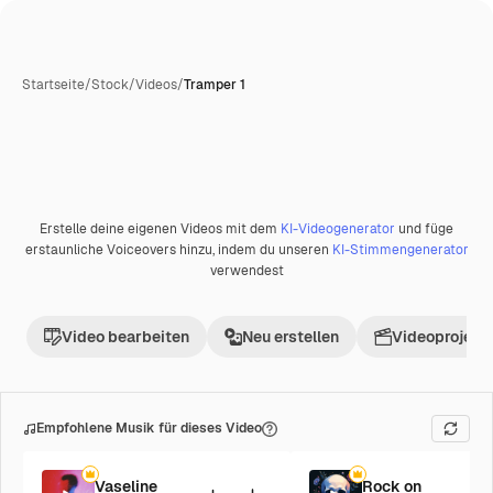
Startseite
/
Stock
/
Videos
/
Tramper 1
Erstelle deine eigenen Videos mit dem
KI-Videogenerator
und füge
erstaunliche Voiceovers hinzu, indem du unseren
KI-Stimmengenerator
verwendest
Video bearbeiten
Neu erstellen
Videoprojekt 
Empfohlene Musik für dieses Video
Vaseline
Rock on