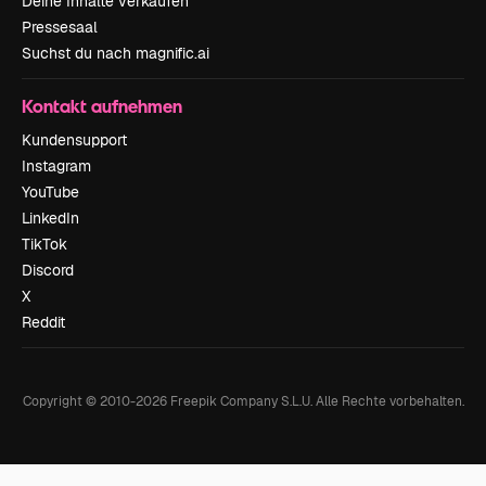
Deine Inhalte verkaufen
Pressesaal
Suchst du nach magnific.ai
Kontakt aufnehmen
Kundensupport
Instagram
YouTube
LinkedIn
TikTok
Discord
X
Reddit
Copyright © 2010-
2026
Freepik Company S.L.U.
Alle Rechte vorbehalten
.