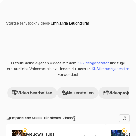
Startseite
/
Stock
/
Videos
/
Umhlanga Leuchtturm
Erstelle deine eigenen Videos mit dem
KI-Videogenerator
und füge
erstaunliche Voiceovers hinzu, indem du unseren
KI-Stimmengenerator
verwendest
Video bearbeiten
Neu erstellen
Videoprojekt 
Empfohlene Musik für dieses Video
Mellows Hues
Galac