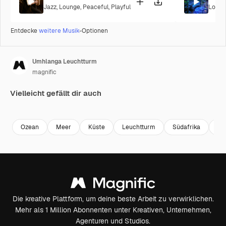
Jazz
,
Lounge
,
Peaceful
,
Playful
Loung
Entdecke
weitere Musik
-Optionen
Umhlanga Leuchtturm
magnific
Vielleicht gefällt dir auch
Premium
Premium
Premium
Premium
Ozean
Meer
Küste
Leuchtturm
Südafrika
Afr
Die kreative Plattform, um deine beste Arbeit zu verwirklichen.
Mehr als 1 Million Abonnenten unter Kreativen, Unternehmen,
Agenturen und Studios.