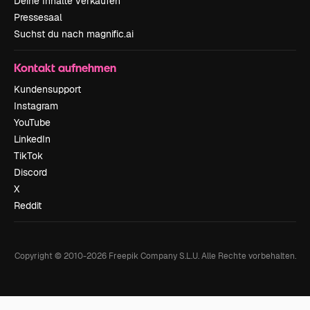
Deine Inhalte verkaufen
Pressesaal
Suchst du nach magnific.ai
Kontakt aufnehmen
Kundensupport
Instagram
YouTube
LinkedIn
TikTok
Discord
X
Reddit
Copyright © 2010-
2026
Freepik Company S.L.U.
Alle Rechte vorbehalten
.