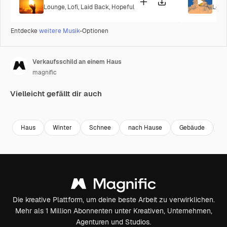
Lounge
,
Lofi
,
Laid Back
,
Hopeful
Lofi
,
Entdecke
weitere Musik
-Optionen
Verkaufsschild an einem Haus
magnific
Vielleicht gefällt dir auch
Haus
Winter
Schnee
nach Hause
Gebäude
Z
Die kreative Plattform, um deine beste Arbeit zu verwirklichen.
Mehr als 1 Million Abonnenten unter Kreativen, Unternehmen,
Agenturen und Studios.