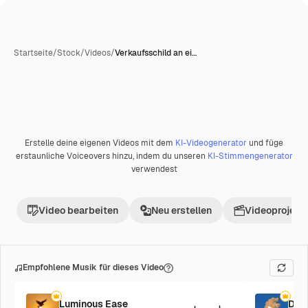
Startseite
/
Stock
/
Videos
/
Verkaufsschild an ei…
Erstelle deine eigenen Videos mit dem
KI-Videogenerator
und füge
erstaunliche Voiceovers hinzu, indem du unseren
KI-Stimmengenerator
verwendest
Video bearbeiten
Neu erstellen
Videoprojekt 
Empfohlene Musik für dieses Video
Luminous Ease
Dim