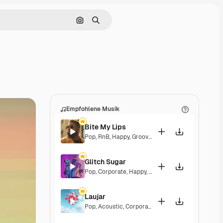
Nach Bild suchen
Suchen
Empfohlene Musik
Bite My Lips
Pop
,
RnB
,
Happy
,
Groovy
,
Soulful
,
Upbeat
Glitch Sugar
Pop
,
Corporate
,
Happy
,
Groovy
,
Upbeat
Laujar
Pop
,
Acoustic
,
Corporate
,
Happy
,
Hopeful
,
Sentim