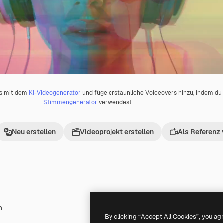
os mit dem
KI-Videogenerator
und füge erstaunliche Voiceovers hinzu, indem d
Stimmengenerator
verwendest
Neu erstellen
Videoprojekt erstellen
Als Referenz
h
Generiert von KI
By clicking “Accept All Cookies”, you ag