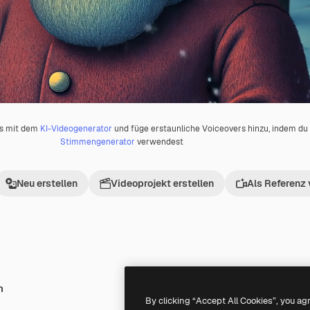
os mit dem
KI-Videogenerator
und füge erstaunliche Voiceovers hinzu, indem d
Stimmengenerator
verwendest
Neu erstellen
Videoprojekt erstellen
Als Referenz
h
By clicking “Accept All Cookies”, you ag