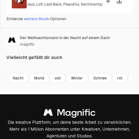
Jazz
,
Lofi
,
Laid Back
,
Peaceful
,
Sentimental
Entdecke
weitere Musik
-Optionen
Der Weihnachtsmann in der Nacht auf einem Dach
magnific
Vielleicht gefällt dir auch
Premium
Premium
Generiert von KI
Nacht
Mond
voll
Winter
Schnee
rot
Arc
Die kreative Plattform, um deine beste Arbeit zu verwirklichen.
Mehr als 1 Million Abonnenten unter Kreativen, Unternehmen,
Agenturen und Studios.