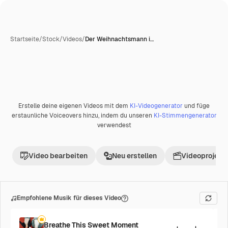
Startseite
/
Stock
/
Videos
/
Der Weihnachtsmann i…
KI-generiert
Erstelle deine eigenen Videos mit dem
KI-Videogenerator
und füge
erstaunliche Voiceovers hinzu, indem du unseren
KI-Stimmengenerator
verwendest
Video bearbeiten
Neu erstellen
Videoprojekt 
Empfohlene Musik für dieses Video
Breathe This Sweet Moment