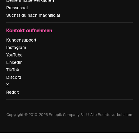
Deine Inhalte verkaufen
Pressesaal
Suchst du nach magnific.ai
Kontakt aufnehmen
Kundensupport
Instagram
YouTube
LinkedIn
TikTok
Discord
X
Reddit
Copyright © 2010-
2026
Freepik Company S.L.U.
Alle Rechte vorbehalten
.