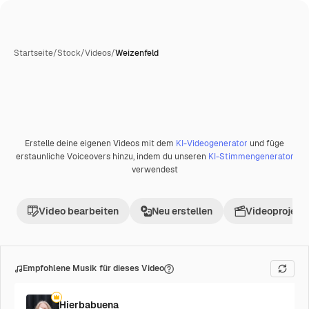
Startseite
/
Stock
/
Videos
/
Weizenfeld
Erstelle deine eigenen Videos mit dem
KI-Videogenerator
und füge
erstaunliche Voiceovers hinzu, indem du unseren
KI-Stimmengenerator
verwendest
Video bearbeiten
Neu erstellen
Videoprojekt 
Empfohlene Musik für dieses Video
Hierbabuena