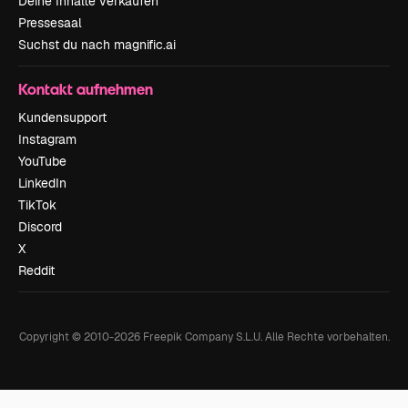
Deine Inhalte verkaufen
Pressesaal
Suchst du nach magnific.ai
Kontakt aufnehmen
Kundensupport
Instagram
YouTube
LinkedIn
TikTok
Discord
X
Reddit
Copyright © 2010-
2026
Freepik Company S.L.U.
Alle Rechte vorbehalten
.