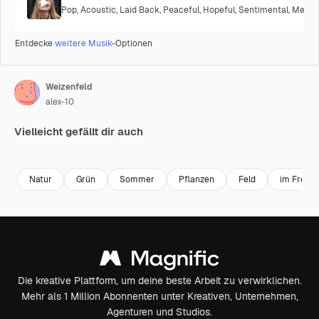
Pop
,
Acoustic
,
Laid Back
,
Peaceful
,
Hopeful
,
Sentimental
,
Melanc
Entdecke
weitere Musik
-Optionen
Weizenfeld
alex-10
Vielleicht gefällt dir auch
Premium
Premium
Premium
Premium
Natur
Grün
Sommer
Pflanzen
Feld
im Freien
Die kreative Plattform, um deine beste Arbeit zu verwirklichen.
Mehr als 1 Million Abonnenten unter Kreativen, Unternehmen,
Agenturen und Studios.