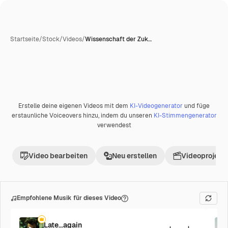
Startseite
/
Stock
/
Videos
/
Wissenschaft der Zuk…
Erstelle deine eigenen Videos mit dem
KI-Videogenerator
und füge
erstaunliche Voiceovers hinzu, indem du unseren
KI-Stimmengenerator
verwendest
Video bearbeiten
Neu erstellen
Videoprojekt 
Empfohlene Musik für dieses Video
Late...again