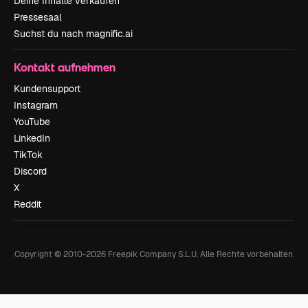
Deine Inhalte verkaufen
Pressesaal
Suchst du nach magnific.ai
Kontakt aufnehmen
Kundensupport
Instagram
YouTube
LinkedIn
TikTok
Discord
X
Reddit
Copyright © 2010-
2026
Freepik Company S.L.U.
Alle Rechte vorbehalten
.