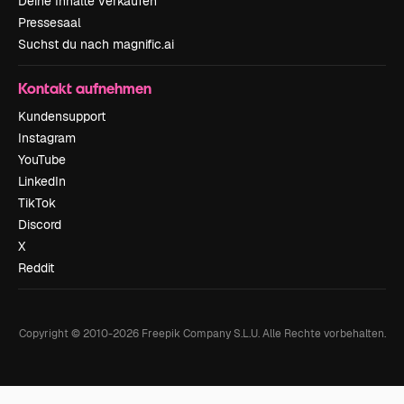
Deine Inhalte verkaufen
Pressesaal
Suchst du nach magnific.ai
Kontakt aufnehmen
Kundensupport
Instagram
YouTube
LinkedIn
TikTok
Discord
X
Reddit
Copyright © 2010-
2026
Freepik Company S.L.U.
Alle Rechte vorbehalten
.