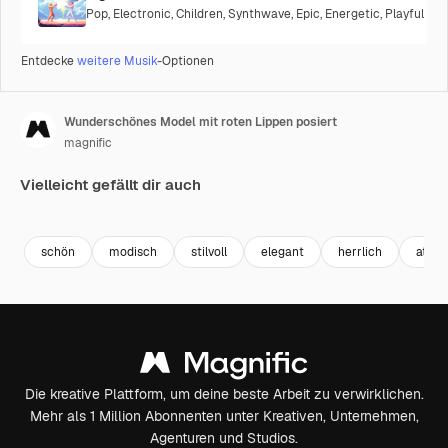
Pop
,
Electronic
,
Children
,
Synthwave
,
Epic
,
Energetic
,
Playful
Entdecke
weitere Musik
-Optionen
Wunderschönes Model mit roten Lippen posiert
magnific
Vielleicht gefällt dir auch
schön
modisch
stilvoll
elegant
herrlich
attrak
Die kreative Plattform, um deine beste Arbeit zu verwirklichen.
Mehr als 1 Million Abonnenten unter Kreativen, Unternehmen,
Agenturen und Studios.