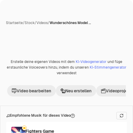
Startseite
/
Stock
/
Videos
/
Wunderschönes Model …
Erstelle deine eigenen Videos mit dem
KI-Videogenerator
und füge
erstaunliche Voiceovers hinzu, indem du unseren
KI-Stimmengenerator
verwendest
Video bearbeiten
Neu erstellen
Videoprojekt 
Empfohlene Musik für dieses Video
Fighters Game