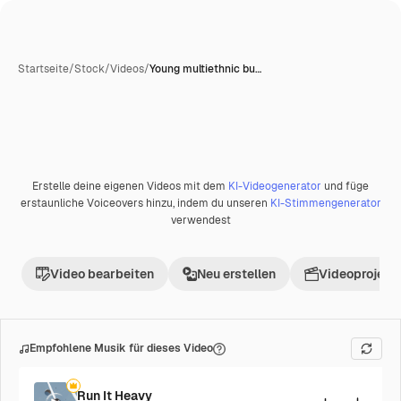
Startseite
/
Stock
/
Videos
/
Young multiethnic bu…
Erstelle deine eigenen Videos mit dem
KI-Videogenerator
und füge
erstaunliche Voiceovers hinzu, indem du unseren
KI-Stimmengenerator
verwendest
Video bearbeiten
Neu erstellen
Videoprojekt 
Empfohlene Musik für dieses Video
Run It Heavy