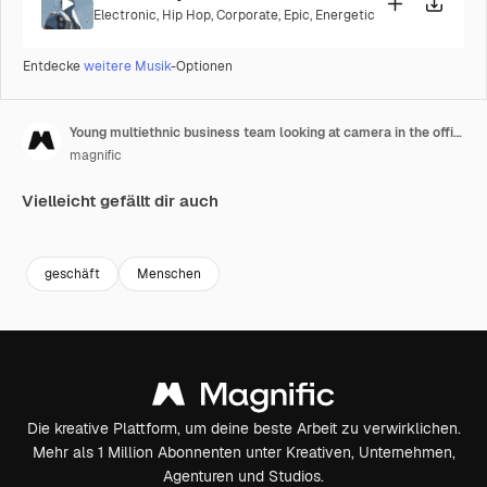
Electronic
,
Hip Hop
,
Corporate
,
Epic
,
Energetic
Entdecke
weitere Musik
-Optionen
Young multiethnic business team looking at camera in the office
magnific
Vielleicht gefällt dir auch
Premium
Premium
geschäft
Menschen
Die kreative Plattform, um deine beste Arbeit zu verwirklichen.
Mehr als 1 Million Abonnenten unter Kreativen, Unternehmen,
Agenturen und Studios.