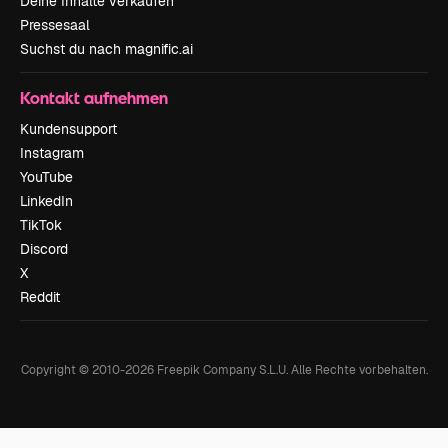
Deine Inhalte verkaufen
Pressesaal
Suchst du nach magnific.ai
Kontakt aufnehmen
Kundensupport
Instagram
YouTube
LinkedIn
TikTok
Discord
X
Reddit
Copyright © 2010-
2026
Freepik Company S.L.U.
Alle Rechte vorbehalten
.