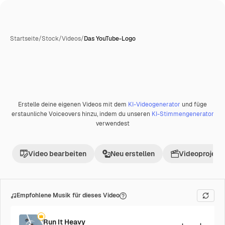
Startseite
/
Stock
/
Videos
/
Das YouTube-Logo
Erstelle deine eigenen Videos mit dem
KI-Videogenerator
und füge
erstaunliche Voiceovers hinzu, indem du unseren
KI-Stimmengenerator
verwendest
Video bearbeiten
Neu erstellen
Videoprojekt 
Empfohlene Musik für dieses Video
Run It Heavy