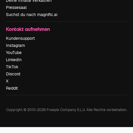
Deine Inhalte verkaufen
Pressesaal
Suchst du nach magnific.ai
Kontakt aufnehmen
Kundensupport
Instagram
YouTube
LinkedIn
TikTok
Discord
X
Reddit
Copyright © 2010-
2026
Freepik Company S.L.U.
Alle Rechte vorbehalten
.