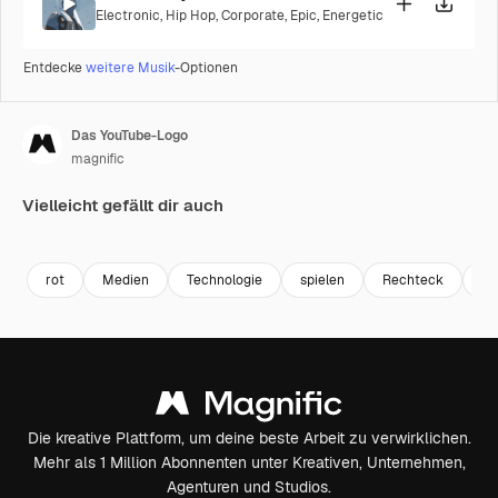
Electronic
,
Hip Hop
,
Corporate
,
Epic
,
Energetic
Entdecke
weitere Musik
-Optionen
Das YouTube-Logo
magnific
Vielleicht gefällt dir auch
rot
Medien
Technologie
spielen
Rechteck
Vi
Die kreative Plattform, um deine beste Arbeit zu verwirklichen.
Mehr als 1 Million Abonnenten unter Kreativen, Unternehmen,
Agenturen und Studios.