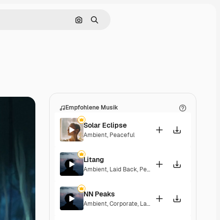
Nach Bild suchen
Suchen
Empfohlene Musik
Solar Eclipse
Ambient
,
Peaceful
Litang
Ambient
,
Laid Back
,
Peaceful
,
Hopeful
NN Peaks
Ambient
,
Corporate
,
Laid Back
,
Peaceful
,
Hopeful