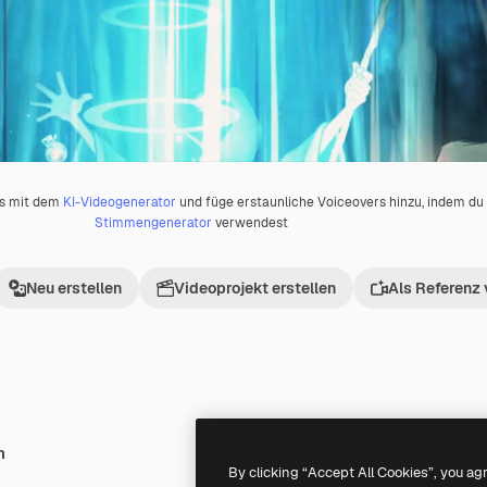
os mit dem
KI-Videogenerator
und füge erstaunliche Voiceovers hinzu, indem d
Stimmengenerator
verwendest
Neu erstellen
Videoprojekt erstellen
Als Referenz
h
Premium
Premium
Generiert von KI
By clicking “Accept All Cookies”, you ag