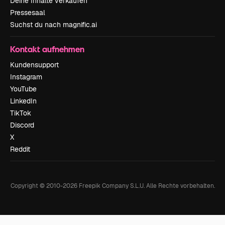
Deine Inhalte verkaufen
Pressesaal
Suchst du nach magnific.ai
Kontakt aufnehmen
Kundensupport
Instagram
YouTube
LinkedIn
TikTok
Discord
X
Reddit
Copyright © 2010-
2026
Freepik Company S.L.U.
Alle Rechte vorbehalten
.