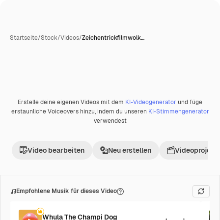
Startseite
/
Stock
/
Videos
/
Zeichentrickfilmwolk…
Erstelle deine eigenen Videos mit dem
KI-Videogenerator
und füge
erstaunliche Voiceovers hinzu, indem du unseren
KI-Stimmengenerator
verwendest
Video bearbeiten
Neu erstellen
Videoprojekt 
Empfohlene Musik für dieses Video
Whula The Champi Dog