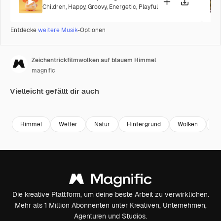
Children
,
Happy
,
Groovy
,
Energetic
,
Playful
Entdecke
weitere Musik
-Optionen
Zeichentrickfilmwolken auf blauem Himmel
magnific
Vielleicht gefällt dir auch
Premium
Premium
Himmel
Wetter
Natur
Hintergrund
Wolken
De
Die kreative Plattform, um deine beste Arbeit zu verwirklichen.
Mehr als 1 Million Abonnenten unter Kreativen, Unternehmen,
Agenturen und Studios.