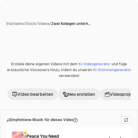
Startseite
/
Stock
/
Videos
/
Zwei Kollegen unterh…
Erstelle deine eigenen Videos mit dem
KI-Videogenerator
und füge
erstaunliche Voiceovers hinzu, indem du unseren
KI-Stimmengenerator
verwendest
Video bearbeiten
Neu erstellen
Videoprojekt 
Empfohlene Musik für dieses Video
Peace You Need