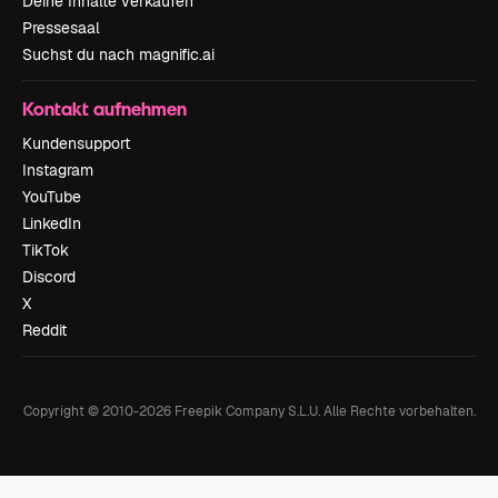
Deine Inhalte verkaufen
Pressesaal
Suchst du nach magnific.ai
Kontakt aufnehmen
Kundensupport
Instagram
YouTube
LinkedIn
TikTok
Discord
X
Reddit
Copyright © 2010-
2026
Freepik Company S.L.U.
Alle Rechte vorbehalten
.