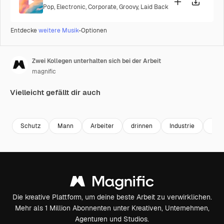
Pop
,
Electronic
,
Corporate
,
Groovy
,
Laid Back
Entdecke
weitere Musik
-Optionen
Zwei Kollegen unterhalten sich bei der Arbeit
magnific
Vielleicht gefällt dir auch
Premium
Premium
Schutz
Mann
Arbeiter
drinnen
Industrie
Fabr
Die kreative Plattform, um deine beste Arbeit zu verwirklichen.
Mehr als 1 Million Abonnenten unter Kreativen, Unternehmen,
Agenturen und Studios.